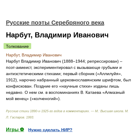
Русские поэты Серебряного века
Нарбут, Владимир Иванович
Толкование
Нарбут, Владимир Иванович
Нарбут Владимир Иванович (1888–1944; репрессирован) –
поэт-акмеист, экспериментировал с вызывающе грубыми и
антиэстетическими стихами; первый сборник («Аллилуйя»,
1912), нарочно набранный церковнославянским шрифтом, был
конфискован. Поздние его «научные стихи» изданы лишь
недавно. О нем см. в воспоминаниях В. Катаева «Алмазный
мой венец» («колченогий»).
Русские стихи 1890-х-1925-го годов в комментариях. — М.: Высшая школа
.
M.
Л. Гаспаров
.
1993
.
Игры ⚽
Нужно сделать НИР?